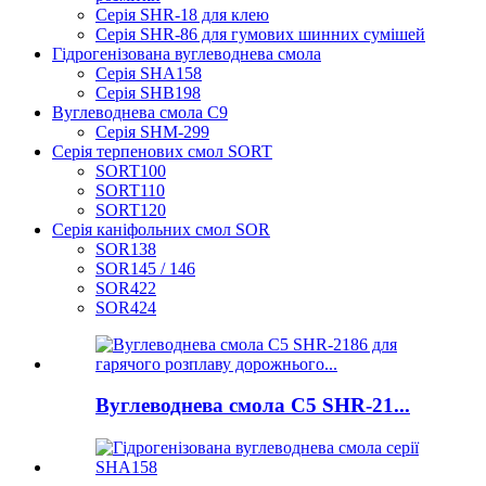
Серія SHR-18 для клею
Серія SHR-86 для гумових шинних сумішей
Гідрогенізована вуглеводнева смола
Серія SHA158
Серія SHB198
Вуглеводнева смола C9
Серія SHM-299
Серія терпенових смол SORT
SORT100
SORT110
SORT120
Серія каніфольних смол SOR
SOR138
SOR145 / 146
SOR422
SOR424
Вуглеводнева смола C5 SHR-21...