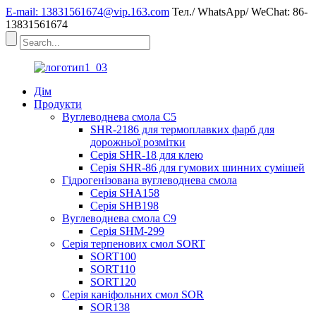
E-mail: 13831561674@vip.163.com
Тел./ WhatsApp/ WeChat: 86-
13831561674
Дім
Продукти
Вуглеводнева смола C5
SHR-2186 для термоплавких фарб для
дорожньої розмітки
Серія SHR-18 для клею
Серія SHR-86 для гумових шинних сумішей
Гідрогенізована вуглеводнева смола
Серія SHA158
Серія SHB198
Вуглеводнева смола C9
Серія SHM-299
Серія терпенових смол SORT
SORT100
SORT110
SORT120
Серія каніфольних смол SOR
SOR138