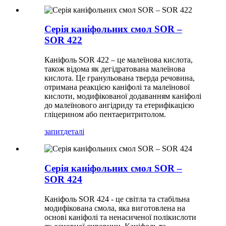
Серія каніфольних смол SOR –
SOR 422
Каніфоль SOR 422 – це малеїнова кислота,
також відома як дегідратована малеїнова
кислота. Це гранульована тверда речовина,
отримана реакцією каніфолі та малеїнової
кислоти, модифікованої додаванням каніфолі
до малеїнового ангідриду та етерифікацією
гліцерином або пентаеритритолом.
запит
деталі
Серія каніфольних смол SOR –
SOR 424
Каніфоль SOR 424 - це світла та стабільна
модифікована смола, яка виготовлена ​​на
основі каніфолі та ненасиченої полікислоти