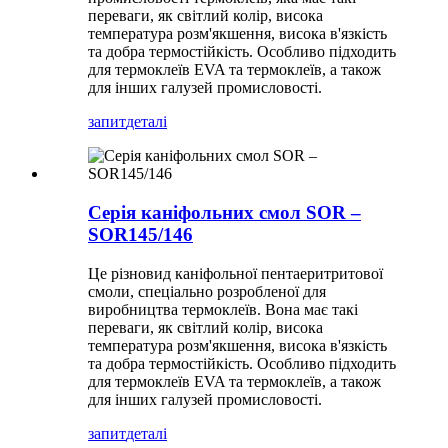
переваги, як світлий колір, висока
температура розм'якшення, висока в'язкість
та добра термостійкість. Особливо підходить
для термоклеїв EVA та термоклеїв, а також
для інших галузей промисловості.
запит
деталі
Серія каніфольних смол SOR –
SOR145/146
Це різновид каніфольної пентаеритритової
смоли, спеціально розробленої для
виробництва термоклеїв. Вона має такі
переваги, як світлий колір, висока
температура розм'якшення, висока в'язкість
та добра термостійкість. Особливо підходить
для термоклеїв EVA та термоклеїв, а також
для інших галузей промисловості.
запит
деталі