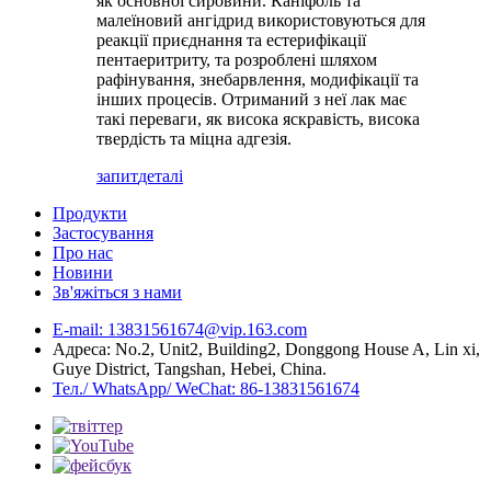
як основної сировини. Каніфоль та
малеїновий ангідрид використовуються для
реакції приєднання та естерифікації
пентаеритриту, та розроблені шляхом
рафінування, знебарвлення, модифікації та
інших процесів. Отриманий з неї лак має
такі переваги, як висока яскравість, висока
твердість та міцна адгезія.
запит
деталі
Продукти
Застосування
Про нас
Новини
Зв'яжіться з нами
E-mail: 13831561674@vip.163.com
Адреса: No.2, Unit2, Building2, Donggong House A, Lin xi,
Guye District, Tangshan, Hebei, China.
Тел./ WhatsApp/ WeChat: 86-13831561674