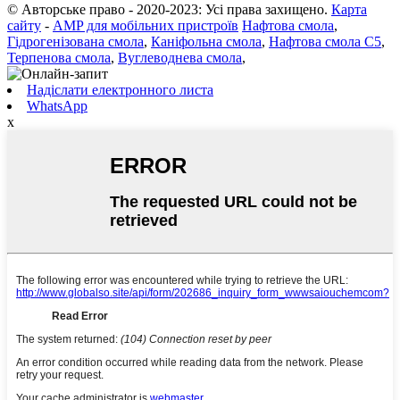
© Авторське право - 2020-2023: Усі права захищено.
Карта
сайту
-
AMP для мобільних пристроїв
Нафтова смола
,
Гідрогенізована смола
,
Каніфольна смола
,
Нафтова смола C5
,
Терпенова смола
,
Вуглеводнева смола
,
Надіслати електронного листа
WhatsApp
x