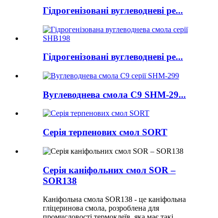
Гідрогенізовані вуглеводневі ре...
Гідрогенізовані вуглеводневі ре...
Вуглеводнева смола C9 SHM-29...
Серія терпенових смол SORT
Серія каніфольних смол SOR –
SOR138
Каніфольна смола SOR138 - це каніфольна
гліцеринова смола, розроблена для
промисловості термоклеїв, яка має такі