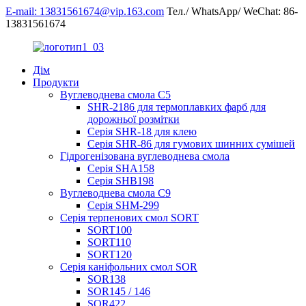
E-mail: 13831561674@vip.163.com
Тел./ WhatsApp/ WeChat: 86-
13831561674
Дім
Продукти
Вуглеводнева смола C5
SHR-2186 для термоплавких фарб для
дорожньої розмітки
Серія SHR-18 для клею
Серія SHR-86 для гумових шинних сумішей
Гідрогенізована вуглеводнева смола
Серія SHA158
Серія SHB198
Вуглеводнева смола C9
Серія SHM-299
Серія терпенових смол SORT
SORT100
SORT110
SORT120
Серія каніфольних смол SOR
SOR138
SOR145 / 146
SOR422