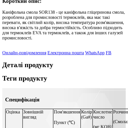
Короткий опис:
Каніфольна смола SOR138 - це каніфольна гліцеринова смола,
розроблена для промисловості термоклеїв, яка має такі
переваги, як світлий колір, висока температура розм'якшення,
висока в'язкість та добра термостійкість. Особливо підходить
для термоклеїв EVA та термоклеїв, а також для інших галузей
промисловості.
Онлайн-повідомлення
Електронна пошта
WhatsApp
FB
Деталі продукту
Теги продукту
Специфікація
Оцінка
Зовнішній
Пом'якшення
Колір
Кислотне
Розчин
вигляд
(Ga#)
число
(Смола
Пункт (℃)
(мг KOH/