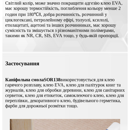
Світлий колір, може значно покращити адгезію клею EVA,
має хорошу термостійкість, поглиблення кольору менше 2
годин при 180℃8, добра розчинність, розчинний у
циклогексані, петролейному ефірі, толуолі, ксилолі,
етилацетаті, ацетоні та інших розчинниках, має хорошу
сумісність та змішується з різноманітними полімерами,
такими як NR, CR, SIS, EVA тощо, у будь-якій пропорції.
Застосування
Каніфольна смола
SOR138
використовується для клею
гарячого розплаву, клею EVA, клею для палітурок книг та
журналів, клею для обробки деревини, клею для санітарних
серветок, клею для етикеток, самоклеючого клею, клею для
переплівки, декоративного клею, будівельного герметика,
фарби для дорожньої розмітки тощо.