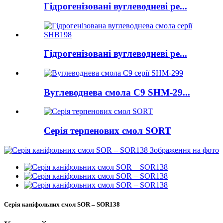
Гідрогенізовані вуглеводневі ре...
Гідрогенізовані вуглеводневі ре...
Вуглеводнева смола C9 SHM-29...
Серія терпенових смол SORT
Серія каніфольних смол SOR – SOR138