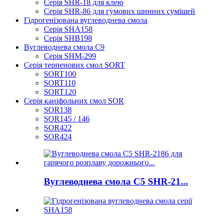
Серія SHR-18 для клею
Серія SHR-86 для гумових шинних сумішей
Гідрогенізована вуглеводнева смола
Серія SHA158
Серія SHB198
Вуглеводнева смола C9
Серія SHM-299
Серія терпенових смол SORT
SORT100
SORT110
SORT120
Серія каніфольних смол SOR
SOR138
SOR145 / 146
SOR422
SOR424
Вуглеводнева смола C5 SHR-21...