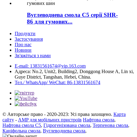
Вуглеводнева смола C5 серії SHR-
86 для гумових...
Продукти
Застосування
Про нас
Новини
Зв'яжіться з нами
E-mail: 13831561674@vip.163.com
Адреса: No.2, Unit2, Building2, Donggong House A, Lin xi,
Guye District, Tangshan, Hebei, China.
Тел./ WhatsApp/ WeChat: 86-13831561674
© Авторське право - 2020-2023: Усі права захищено.
Карта
сайту
-
AMP для мобільних пристроїв
Нафтова смола
,
Нафтова смола C5
,
Гідрогенізована смола
,
Терпенова смола
,
Каніфольна смола
,
Вуглеводнева смола
,