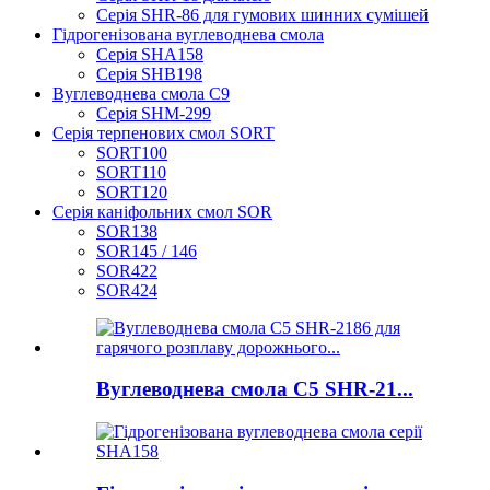
Серія SHR-86 для гумових шинних сумішей
Гідрогенізована вуглеводнева смола
Серія SHA158
Серія SHB198
Вуглеводнева смола C9
Серія SHM-299
Серія терпенових смол SORT
SORT100
SORT110
SORT120
Серія каніфольних смол SOR
SOR138
SOR145 / 146
SOR422
SOR424
Вуглеводнева смола C5 SHR-21...