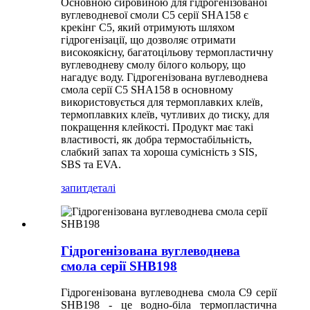
Основною сировиною для гідрогенізованої
вуглеводневої смоли C5 серії SHA158 є
крекінг C5, який отримують шляхом
гідрогенізації, що дозволяє отримати
високоякісну, багатоцільову термопластичну
вуглеводневу смолу білого кольору, що
нагадує воду. Гідрогенізована вуглеводнева
смола серії C5 SHA158 в основному
використовується для термоплавких клеїв,
термоплавких клеїв, чутливих до тиску, для
покращення клейкості. Продукт має такі
властивості, як добра термостабільність,
слабкий запах та хороша сумісність з SIS,
SBS та EVA.
запит
деталі
Гідрогенізована вуглеводнева
смола серії SHB198
Гідрогенізована вуглеводнева смола C9 серії
SHB198 - це водно-біла термопластична