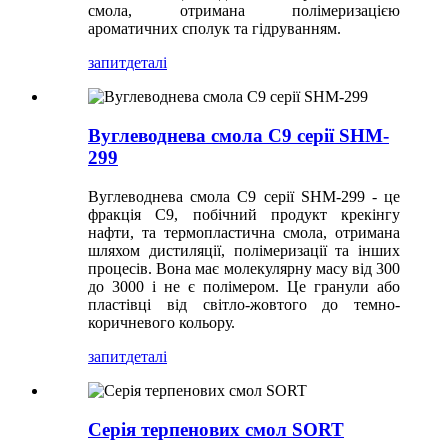
смола, отримана полімеризацією
ароматичних сполук та гідруванням.
запит
деталі
Вуглеводнева смола C9 серії SHM-
299
Вуглеводнева смола C9 серії SHM-299 - це
фракція C9, побічний продукт крекінгу
нафти, та термопластична смола, отримана
шляхом дистиляції, полімеризації та інших
процесів. Вона має молекулярну масу від 300
до 3000 і не є полімером. Це гранули або
пластівці від світло-жовтого до темно-
коричневого кольору.
запит
деталі
Серія терпенових смол SORT