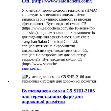
Ltd. (https://www.saiouchem.com/)
У клейовій промисловості термоклеї (HMA)
користуються великою популярністю
завдяки своїй універсальності та високій
ефективності. Вуглеводневі смоли C5
(https://www.saiouchem.com/shr-18-series-for-
adhesive/) є одним з ключових компонентів
для підвищення ефективності цих клеїв.
Tangshan Saiou Chemical Co., Ltd.
спеціалізується на виробництві
високоякісних вуглеводневих смол C5,
спеціально розроблених для рецептур
термоклеїв. Вуглеводневі смоли C5
(https://www.saiouche...
запит
деталі
Вуглеводнева смола C5 SHR-2186
для термоплавких фарб для
дорожньої розмітки