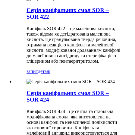
Серія каніфольних смол SOR –
SOR 422
Каніфоль SOR 422 – це малеїнова кислота,
також відома як дегідратована малеїнова
кислота. Це гранульована тверда речовина,
отримана реакцією каніфолі та малеїнової
кислоти, модифікованої додаванням каніфолі
до малеїнового ангідриду та етерифікацією
гліцерином або пентаеритритолом.
запит
деталі
Серія каніфольних смол SOR –
SOR 424
Каніфоль SOR 424 - це світла та стабільна
модифікована смола, яка виготовлена ​​на
основі каніфолі та ненасиченої полікислоти
як основної сировини. Каніфоль та
малеїновий ангідрид використовуються для