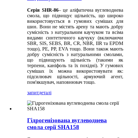
Серія SHR-86
– це аліфатична вуглеводнева
смола, що підвищує щільність, що широко
використовується в гумових сумішах для
шин. Вони не містять арену та мають добру
сумісність з натуральним каучуком та всіма
видами синтетичного каучуку (включаючи
SBR, SIS, SEBS, BR, CR, NBR, IIR та EPDM
тощо), PE, PP, EVA тощо. Вони також мають
добру сумісність з натуральними смолами,
що підвищують щільність (такими як
терпени, каніфоль та їх похідні). У гумових
сумішах їх можна використовувати як:
підсилювач щільності, армуючий агент,
пом'якшувач, наповнювач тощо.
запит
деталі
Гідрогенізована вуглеводнева
смола серії SHA158