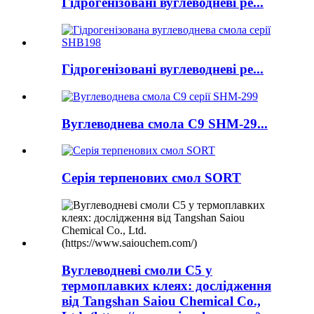
Гідрогенізовані вуглеводневі ре...
Гідрогенізовані вуглеводневі ре...
Вуглеводнева смола C9 SHM-29...
Серія терпенових смол SORT
Вуглеводневі смоли C5 у
термоплавких клеях: дослідження
від Tangshan Saiou Chemical Co.,