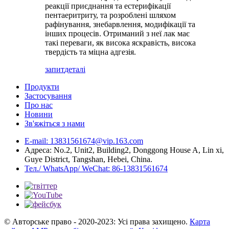
реакції приєднання та естерифікації
пентаеритриту, та розроблені шляхом
рафінування, знебарвлення, модифікації та
інших процесів. Отриманий з неї лак має
такі переваги, як висока яскравість, висока
твердість та міцна адгезія.
запит
деталі
Продукти
Застосування
Про нас
Новини
Зв'яжіться з нами
E-mail: 13831561674@vip.163.com
Адреса: No.2, Unit2, Building2, Donggong House A, Lin xi,
Guye District, Tangshan, Hebei, China.
Тел./ WhatsApp/ WeChat: 86-13831561674
© Авторське право - 2020-2023: Усі права захищено.
Карта