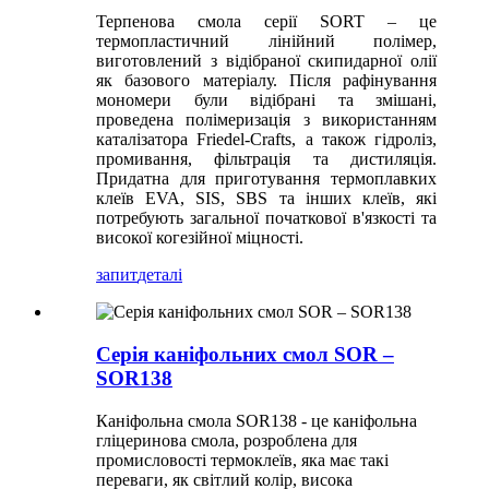
Терпенова смола серії SORT – це
термопластичний лінійний полімер,
виготовлений з відібраної скипидарної олії
як базового матеріалу. Після рафінування
мономери були відібрані та змішані,
проведена полімеризація з використанням
каталізатора Friedel-Crafts, а також гідроліз,
промивання, фільтрація та дистиляція.
Придатна для приготування термоплавких
клеїв EVA, SIS, SBS та інших клеїв, які
потребують загальної початкової в'язкості та
високої когезійної міцності.
запит
деталі
Серія каніфольних смол SOR –
SOR138
Каніфольна смола SOR138 - це каніфольна
гліцеринова смола, розроблена для
промисловості термоклеїв, яка має такі
переваги, як світлий колір, висока