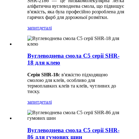
SHR-2186 — це низькомолекулярна легка
аліфатична вуглеводнева смола, що підвищує
в'язкість, яка була професійно розроблена для
гарячих фарб для дорожньої розмітки.
запит
деталі
Вуглеводнева смола C5 серії SHR-
18 для клею
Серія SHR-18
є в'язкістю підходящою
смолою для клеїв, особливо для
термоплавких клеїв та клеїв, чутливих до
тиску.
запит
деталі
Вуглеводнева смола C5 серії SHR-
86 для гумових шин