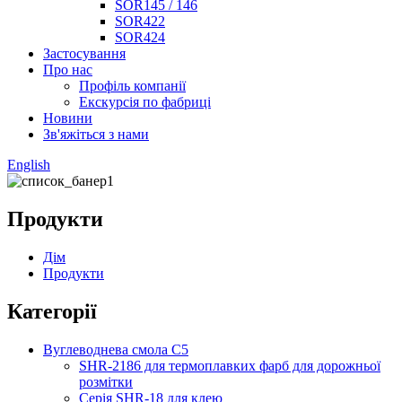
SOR145 / 146
SOR422
SOR424
Застосування
Про нас
Профіль компанії
Екскурсія по фабриці
Новини
Зв'яжіться з нами
English
Продукти
Дім
Продукти
Категорії
Вуглеводнева смола C5
SHR-2186 для термоплавких фарб для дорожньої
розмітки
Серія SHR-18 для клею