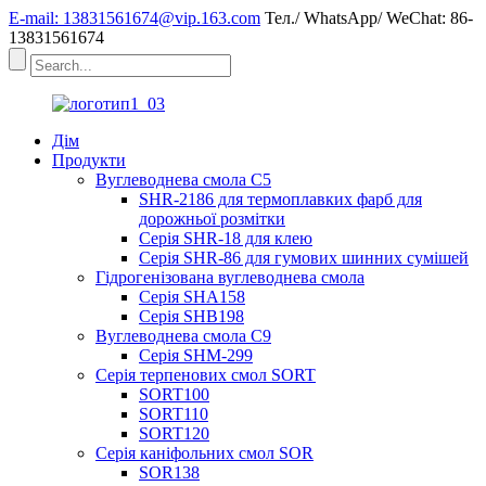
E-mail: 13831561674@vip.163.com
Тел./ WhatsApp/ WeChat: 86-
13831561674
Дім
Продукти
Вуглеводнева смола C5
SHR-2186 для термоплавких фарб для
дорожньої розмітки
Серія SHR-18 для клею
Серія SHR-86 для гумових шинних сумішей
Гідрогенізована вуглеводнева смола
Серія SHA158
Серія SHB198
Вуглеводнева смола C9
Серія SHM-299
Серія терпенових смол SORT
SORT100
SORT110
SORT120
Серія каніфольних смол SOR
SOR138