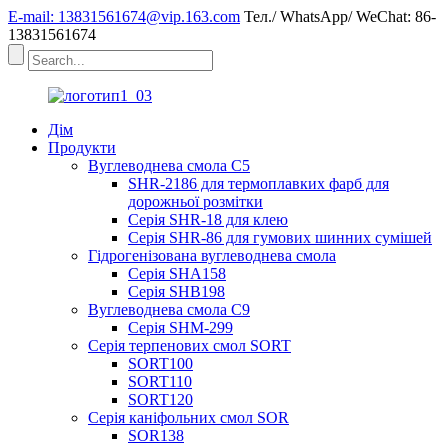
E-mail: 13831561674@vip.163.com
Тел./ WhatsApp/ WeChat: 86-
13831561674
Дім
Продукти
Вуглеводнева смола C5
SHR-2186 для термоплавких фарб для
дорожньої розмітки
Серія SHR-18 для клею
Серія SHR-86 для гумових шинних сумішей
Гідрогенізована вуглеводнева смола
Серія SHA158
Серія SHB198
Вуглеводнева смола C9
Серія SHM-299
Серія терпенових смол SORT
SORT100
SORT110
SORT120
Серія каніфольних смол SOR
SOR138