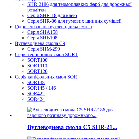
SHR-2186 для термоплавких фарб для дорожньої
розмітки
Серія SHR-18 для клею
Серія SHR-86 для гумових шинних сумішей
Гідрогенізована вуглеводнева смола
Серія SHA158
Серія SHB198
Вуглеводнева смола C9
Серія SHM-299
Серія терпенових смол SORT
SORT100
SORT110
SORT120
Серія каніфольних смол SOR
SOR138
SOR145 / 146
SOR422
SOR424
Вуглеводнева смола C5 SHR-21...