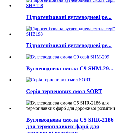
Гідрогенізовані вуглеводневі ре...
Гідрогенізовані вуглеводневі ре...
Вуглеводнева смола C9 SHM-29...
Серія терпенових смол SORT
Вуглеводнева смола C5 SHR-2186
для термоплавких фарб для
дорожньої розмітки