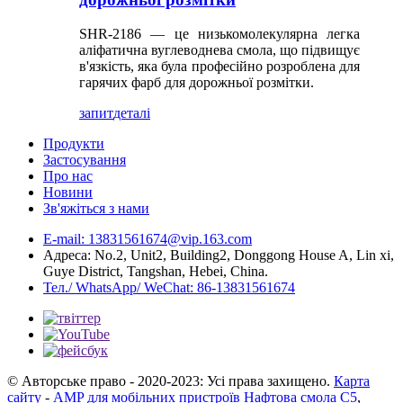
SHR-2186 — це низькомолекулярна легка
аліфатична вуглеводнева смола, що підвищує
в'язкість, яка була професійно розроблена для
гарячих фарб для дорожньої розмітки.
запит
деталі
Продукти
Застосування
Про нас
Новини
Зв'яжіться з нами
E-mail: 13831561674@vip.163.com
Адреса: No.2, Unit2, Building2, Donggong House A, Lin xi,
Guye District, Tangshan, Hebei, China.
Тел./ WhatsApp/ WeChat: 86-13831561674
© Авторське право - 2020-2023: Усі права захищено.
Карта
сайту
-
AMP для мобільних пристроїв
Нафтова смола C5
,