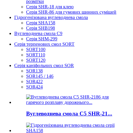
розмітки
Серія SHR-18 для клею
Серія SHR-86 для гумових шинних сумішей
Гідрогенізована вуглеводнева смола
Серія SHA158
Серія SHB198
Вуглеводнева смола C9
Серія SHM-299
Серія терпенових смол SORT
SORT100
SORT110
SORT120
Серія каніфольних смол SOR
SOR138
SOR145 / 146
SOR422
SOR424
Вуглеводнева смола C5 SHR-21...