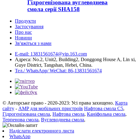
Гідрогенізована вуглеводнева
смола серії SHA158
Продукти
Застосування
Про нас
Новини
Зв'яжіться з нами
E-mail: 13831561674@vip.163.com
Адреса: No.2, Unit2, Building2, Donggong House A, Lin xi,
Guye District, Tangshan, Hebei, China.
Тел./ WhatsApp/ WeChat: 86-13831561674
© Авторське право - 2020-2023: Усі права захищено.
Карта
сайту
-
AMP для мобільних пристроїв
Нафтова смола C5
,
Гідрогенізована смола
,
Нафтова смола
,
Каніфольна смола
,
Терпенова смола
,
Вуглеводнева смола
,
Надіслати електронного листа
WhatsApp