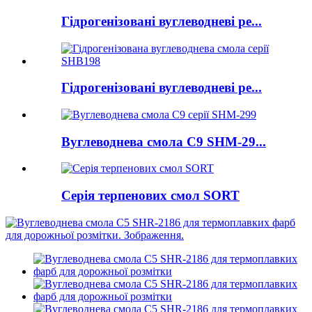
Гідрогенізовані вуглеводневі ре...
Гідрогенізовані вуглеводневі ре...
Вуглеводнева смола C9 SHM-29...
Серія терпенових смол SORT