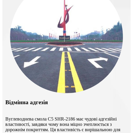
Відмінна адгезія
Вуглеводнева смола C5 SHR-2186 має чудові адгезійні
властивості, завдяки чому вона міцно зчеплюється з
дорожнім покриттям. Ця властивість є вирішальною для