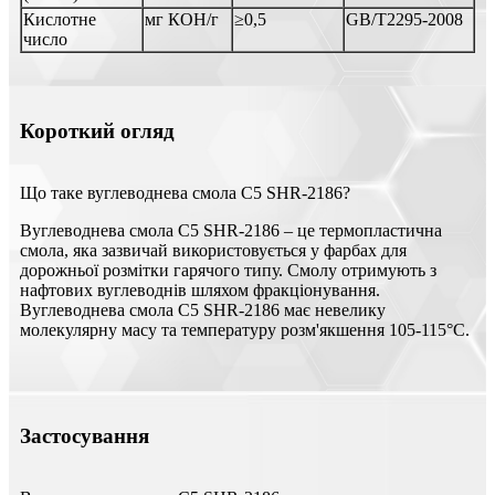
Кислотне
мг КОН/г
≥0,5
GB/T2295-2008
число
Короткий огляд
Що таке вуглеводнева смола C5 SHR-2186?
Вуглеводнева смола C5 SHR-2186 – це термопластична
смола, яка зазвичай використовується у фарбах для
дорожньої розмітки гарячого типу. Смолу отримують з
нафтових вуглеводнів шляхом фракціонування.
Вуглеводнева смола C5 SHR-2186 має невелику
молекулярну масу та температуру розм'якшення 105-115°C.
Застосування