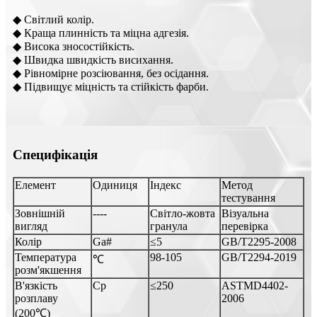
◆ Світлий колір.
◆ Краща плинність та міцна адгезія.
◆ Висока зносостійкість.
◆ Швидка швидкість висихання.
◆ Рівномірне розсіювання, без осідання.
◆ Підвищує міцність та стійкість фарби.
Специфікація
Елемент
Одиниця
Індекс
Метод
тестування
Зовнішній
----
Світло-жовта
Візуальна
вигляд
гранула
перевірка
Колір
Ga#
≤5
GB/T2295-2008
Температура
98-105
GB/T2294-2019
℃
розм'якшення
В'язкість
Cp
≤250
ASTMD4402-
розплаву
2006
(200℃)