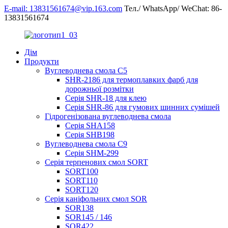
E-mail: 13831561674@vip.163.com
Тел./ WhatsApp/ WeChat: 86-
13831561674
Дім
Продукти
Вуглеводнева смола C5
SHR-2186 для термоплавких фарб для
дорожньої розмітки
Серія SHR-18 для клею
Серія SHR-86 для гумових шинних сумішей
Гідрогенізована вуглеводнева смола
Серія SHA158
Серія SHB198
Вуглеводнева смола C9
Серія SHM-299
Серія терпенових смол SORT
SORT100
SORT110
SORT120
Серія каніфольних смол SOR
SOR138
SOR145 / 146
SOR422