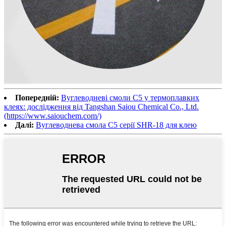
Попередній:
Вуглеводневі смоли C5 у термоплавких
клеях: дослідження від Tangshan Saiou Chemical Co., Ltd.
(https://www.saiouchem.com/)
Далі:
Вуглеводнева смола C5 серії SHR-18 для клею