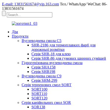
E-mail: 13831561674@vip.163.com
Тел./ WhatsApp/ WeChat: 86-
13831561674
Дім
Продукти
Вуглеводнева смола C5
SHR-2186 для термоплавких фарб для
дорожньої розмітки
Серія SHR-18 для клею
Серія SHR-86 для гумових шинних сумішей
Гідрогенізована вуглеводнева смола
Серія SHA158
Серія SHB198
Вуглеводнева смола C9
Серія SHM-299
Серія терпенових смол SORT
SORT100
SORT110
SORT120
Серія каніфольних смол SOR
SOR138