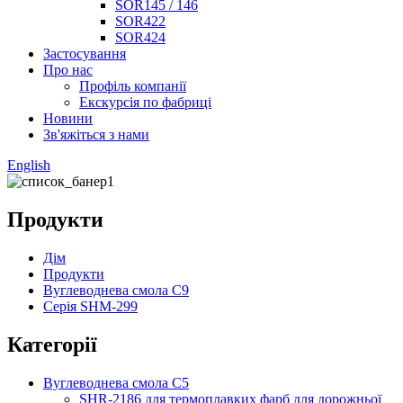
SOR145 / 146
SOR422
SOR424
Застосування
Про нас
Профіль компанії
Екскурсія по фабриці
Новини
Зв'яжіться з нами
English
Продукти
Дім
Продукти
Вуглеводнева смола C9
Серія SHM-299
Категорії
Вуглеводнева смола C5
SHR-2186 для термоплавких фарб для дорожньої