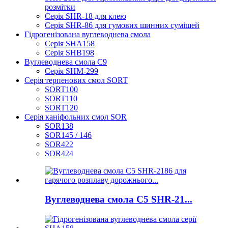
розмітки
Серія SHR-18 для клею
Серія SHR-86 для гумових шинних сумішей
Гідрогенізована вуглеводнева смола
Серія SHA158
Серія SHB198
Вуглеводнева смола C9
Серія SHM-299
Серія терпенових смол SORT
SORT100
SORT110
SORT120
Серія каніфольних смол SOR
SOR138
SOR145 / 146
SOR422
SOR424
Вуглеводнева смола C5 SHR-21...