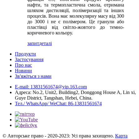
нафти, та термопластична смола, отримана
шляхом дистиляції, полімеризації та інших
процесів. Вона має молекулярну масу від 300
до 3000 і не є полімером. Це гранули або
пластівці від світло-жовтого до темно-
коричневого кольору.
запит
деталі
Продукти
Застосування
Про нас
Новини
Зв'яжіться з нами
E-mail: 13831561674@vip.163.com
Адреса: No.2, Unit2, Building2, Donggong House A, Lin xi,
Guye District, Tangshan, Hebei, China.
Тел./ WhatsApp/ WeChat: 86-13831561674
© Авторське право - 2020-2023: Усі права захищено.
Карта